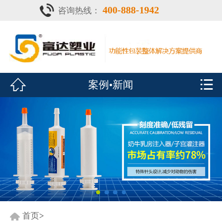
400-888-1942
咨询热线：
首页

灌注器
产品中心


案例•新闻
疫苗瓶
鑫富达资质
案例•新闻
展会风采
关于鑫富达
联系我们
首页
>