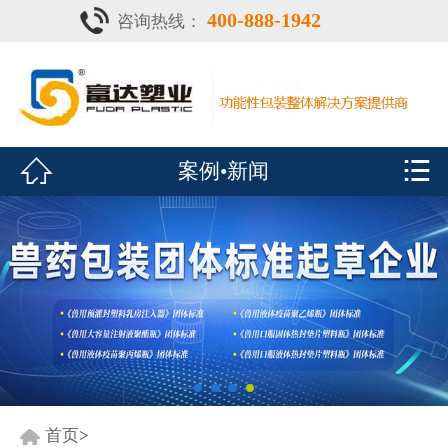
400-888-1942
咨询热线：
首页

灌注器
产品中心


案例•新闻
疫苗瓶
鑫富达资质
案例•新闻
展会风采
关于鑫富达
联系我们
首页
>