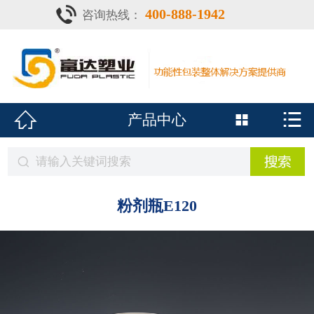
400-888-1942
咨询热线：
首页

灌注器
产品中心


产品中心

疫苗瓶
鑫富达资质
案例•新闻
粉剂瓶E120
展会风采
关于鑫富达
联系我们