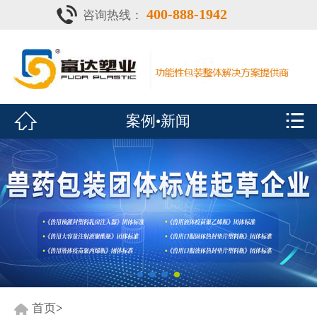
400-888-1942
咨询热线：
首页

灌注器
产品中心


案例•新闻
疫苗瓶
鑫富达资质
案例•新闻
展会风采
关于鑫富达
联系我们
首页
>