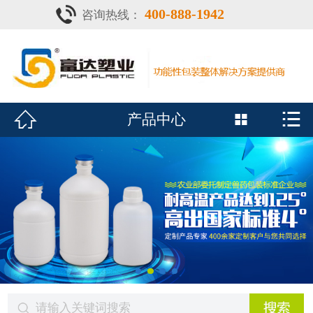
400-888-1942
咨询热线：
首页

灌注器
产品中心


产品中心

疫苗瓶
鑫富达资质
案例•新闻
展会风采
关于鑫富达
联系我们